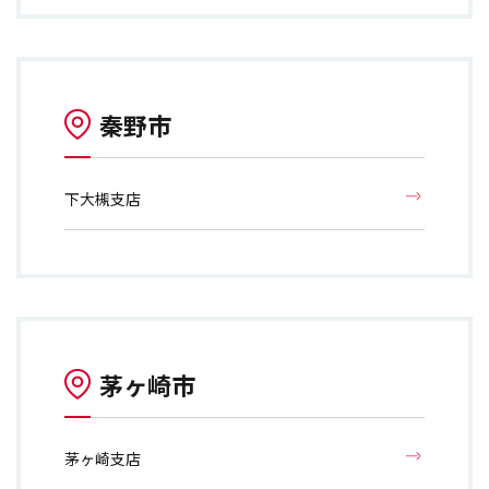
秦野市
下大槻支店
茅ヶ崎市
茅ヶ崎支店