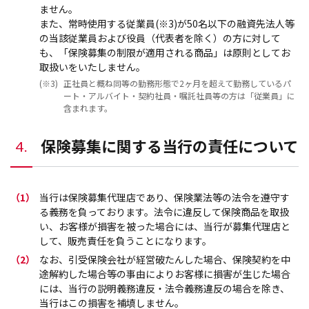
ません｡
また、常時使用する従業員(※3)が50名以下の融資先法人等
の当該従業員および役員（代表者を除く）の方に対して
も、「保険募集の制限が適用される商品」は原則としてお
取扱いをいたしません。
(※3)
正社員と概ね同等の勤務形態で2ヶ月を超えて勤務しているパ
ート・アルバイト・契約社員・嘱託社員等の方は「従業員」に
含まれます。
保険募集に関する当行の責任について
4.
（1）
当行は保険募集代理店であり、保険業法等の法令を遵守す
る義務を負っております。法令に違反して保険商品を取扱
い、お客様が損害を被った場合には、当行が募集代理店と
して、販売責任を負うことになります。
（2）
なお、引受保険会社が経営破たんした場合、保険契約を中
途解約した場合等の事由によりお客様に損害が生じた場合
には、当行の説明義務違反・法令義務違反の場合を除き、
当行はこの損害を補填しません。