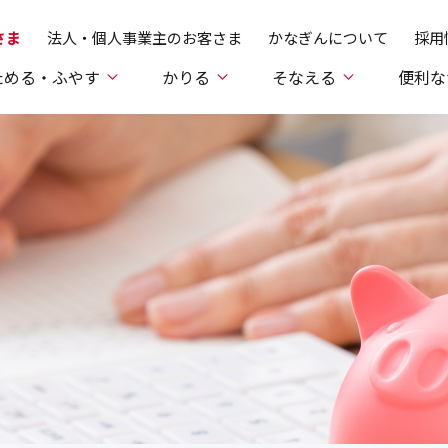
さま
法人・個人事業主のお客さま
かなぎんについて
採用
ためる・ふやす
かりる
そなえる
便利な
険・学資保険
y（ペイジー）
y（ペイジー）
ムローン
援ローン
みから
預金
Pay-easy（ペイジー）
Pay-easy（ペイジー）
SDGsフレンズローン
医療・がん保険
オートローン
投資信託
体験版
かなぎん商
金融商品
WEB
WEB
ご利用
教育
介護
みサービス
みサービス
種向け）
用まで
「ダイレクト納付」
「ダイレクト納付」
受付サ
企業向
受付サ
覧
マーケット情報
店舗・ATM
トランザク
フリーローン
険
保険募集指針
各種手引き・各種帳票
店舗・ATM
認証のご案