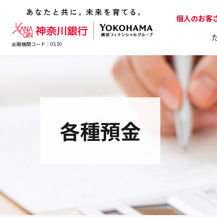
個人のお客
金融機関コード：0530
ためる・ふやすTOP
かりるTOP
そなえるTOP
便利なサービスTOP
資金サポートTOP
ビジネスダイレクトTOP
便利なサービスTOP
各種預金
ビジネスフリーローン
電子マネー口座
電子マネー口座
サービス詳細
住宅ローン
各種預金
終身保険
個人年金保
Pay-eas
Pay-eas
リフォー
創業期応
お申込
定期
（個人事業主向け）
連携サービス
連携サービス
料金払込
料金払込
（全業
ご利
各種預金金利
ファンド一
フリーローン
シニア向け
変額保険
セキュリティについて
就業不能保
ご利用規定