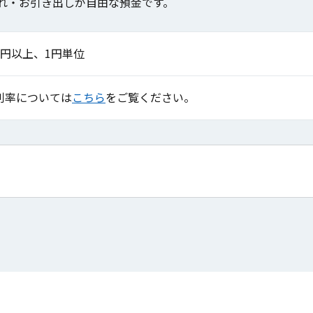
れ・お引き出しが自由な預金です。
1円以上、1円単位
利率については
こちら
をご覧ください。