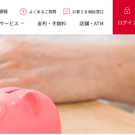
情報
よくあるご質問
お客さま相談窓口
ログイ
サービス
金利・手数料
店舗・ATM
工会議所会員
仲介業務
口座振替
口座振替
Q&A
ローン
保険
電子記録債権「でんさい」
個人型確定拠出年金
TKC神奈川会会員
個人向け国債
カードローン
EBサービス
EBサービス
ービス
け融資
ービス
税理士向け融資
（iDeCo）
ション
被害補償制度について
内