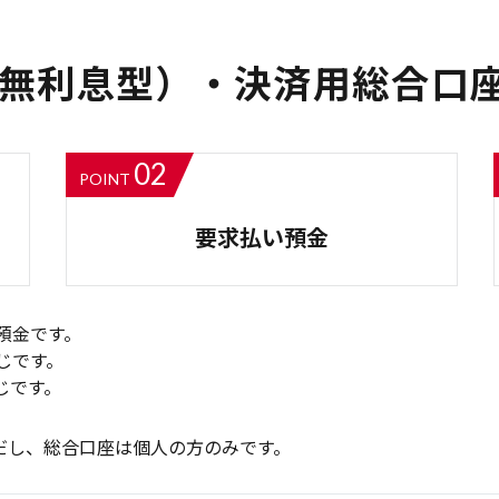
無利息型）・決済用総合口
02
POINT
要求払い預金
預金です。
じです。
じです。
だし、総合口座は個人の方のみです。