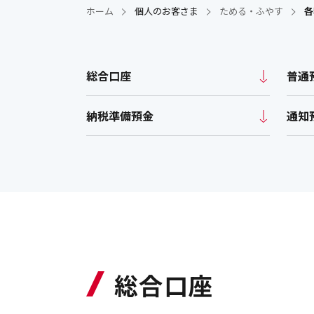
神奈川銀行ビジネスカード
貸金庫サービス
貸金庫サービス
夜間金庫
夜間金庫
ホーム
個人のお客さま
ためる・ふやす
各
for Owners
消費者ロー
各種金利・手数料
引き下げ条
保証協会付融資Web
消費者ロー
各種金利・手数料
各種資料ダ
総合口座
普通
申込みサービス
引き下げ条
各種資料ダウンロード
店舗・ATM
納税準備預金
通知
総合口座