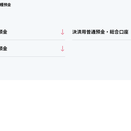
サービス
サービス
種預金
かなぎんのライフプランサポート
ン金利
ローン
かなぎんのライフプランサポート
ローンセン
件
シミュレーション
ン金利
ウンロード
店舗・ATM
店舗・ATM
預金
決済用普通預金・
総合口座
件
預金
かなぎんのライフプランサポート
かなぎんのライフプランサポート