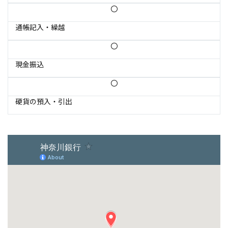
〇
通帳記入・繰越
〇
現金振込
〇
硬貨の預入・引出