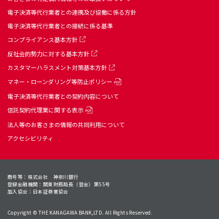
電子決済等代行業者との連携及び協働に係る方針
電子決済等代行業者との接続に係る基準
コンプライアンス基本方針
反社会的勢力に対する基本方針
カスタマーハラスメント対策基本方針
マネー・ローンダリング等防止ポリシー
電子決済等代行業者との契約内容について
信託契約代理業に関する表示
法人等のお客さまの情報の共同利用について
アクセシビリティ
商号等：株式会社 神奈川銀行
登録金融機関：関東財務局長（登金）第55号
加入協会：日本証券業協会
Copyright © THE KANAGAWA BANK,LTD. All Rights Reserved.