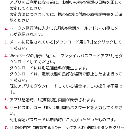
アプリをご利用になる前に、お使いの携帯電話の日時を正しく
設定してください。
設定方法につきましては、携帯電話に付属の取扱説明書をご確
認ください。
2.
トークン発行時に入力した｢携帯電話メールアドレス｣宛にメー
ルが送信されます。
3.
メールに記載されている[ダウンロード用URL]をクリックして
ください。
4.
Webページの指示に従い、｢ワンタイムパスワードアプリ｣をダ
ウンロードしてください。
ダウンロードには別途通信料が発生します。
ダウンロードは、電波状態の良好な場所で静止したまま行って
ください。
既にアプリをダウンロードしている場合は、この操作は不要で
す。
5.
アプリ起動時、｢初期設定｣画面が表示されます。
6.
サービスID、ユーザID、利用開始パスワードを入力してくださ
い。
利用開始パスワードは申請時にご入力いただいたものです。
7.
[上記の内容に同意する]にチェックを入れ[送信]ボタンをクリッ