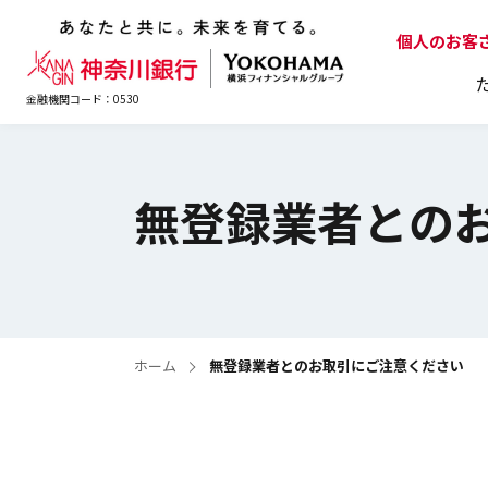
個人のお客
金融機関コード：0530
ためる・ふやすTOP
かりるTOP
そなえるTOP
便利なサービスTOP
資金サポートTOP
ビジネスダイレクトTOP
便利なサービスTOP
無登録業者との
ビジネスフリーローン
電子マネー口座
電子マネー口座
サービス詳細
住宅ローン
各種預金
終身保険
個人年金保
Pay-eas
Pay-eas
リフォー
創業期応
お申込
定期
（個人事業主向け）
連携サービス
連携サービス
料金払込
料金払込
（全業
ご利
ホーム
無登録業者とのお取引にご注意ください
各種預金金利
ファンド一
フリーローン
シニア向け
変額保険
セキュリティについて
就業不能保
ご利用規定