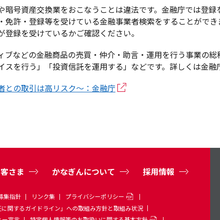
サービス
サービス
や暗号資産交換業をおこなうことは違法です。金融庁では登録
・免許・登録等を受けている金融事業者検索をすることができ
かなぎんのライフプランサポート
が登録を受けているかご確認ください。
ン金利
ローン
かなぎんのライフプランサポート
ローンセン
件
シミュレーション
ン金利
ウンロード
店舗・ATM
店舗・ATM
ィブなどの金融商品の売買・仲介・助言・運用を行う事業の総
件
イスを行う」「投資信託を運用する」などです。詳しくは金融
かなぎんのライフプランサポート
者との取引は高リスク～：金融庁
かなぎんのライフプランサポート
お客さま
かなぎんについて
採用情報
募集指針
リンク集
プライバシーポリシー
証に関するガイドライン」への取組み方針と取組み状況
ィー宣言
特定個人情報等のお取扱いに関する基本方針