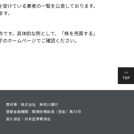
を受けている業者の一覧を公表しております。
ます。
ター
店舗・ATM
称です。具体的な例として、「株を売買する」
庁のホームページでご確認ください。
商号等：株式会社 神奈川銀行
登録金融機関：関東財務局長（登金）第55号
加入協会：日本証券業協会