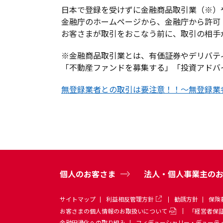
神奈川銀行ビジネスカード
貸金庫サービス
貸金庫サービス
夜間金庫
夜間金庫
日本で登録を受けずに金融商品取引業（※）
for Owners
金融庁のホームページから、金融庁から許可
お客さまが取引をおこなう前に、取引の相手
消費者ロー
各種金利・手数料
引き下げ条
保証協会付融資Web
消費者ロー
各種金利・手数料
各種資料ダ
※金融商品取引業とは、有価証券やデリバテ
申込みサービス
引き下げ条
各種資料ダウンロード
店舗・ATM
「不動産ファンドを募集する」「投資アドバ
無登録業者との取引は要注意！！～無登録業
個人のお客さま
法人・個人事業主の
サイトマップ
利益相反管理方針
勧誘方針
保険
お客さまの個人情報のお取扱いについて
「経営者保
金融円滑化への取り組み
フィデューシャリー・デューテ