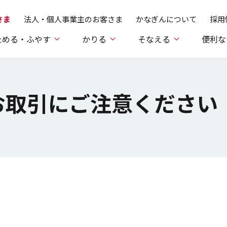
さま
法人・個人事業主のお客さま
かなぎんについて
採用
ためる・ふやす
かりる
そなえる
便利な
お取引にご注意ください
険・学資保険
y（ペイジー）
y（ペイジー）
ムローン
援ローン
みから
預金
Pay-easy（ペイジー）
Pay-easy（ペイジー）
SDGsフレンズローン
医療・がん保険
オートローン
投資信託
体験版
かなぎん商
金融商品
WEB
WEB
ご利用
教育
介護
みサービス
みサービス
種向け）
用まで
「ダイレクト納付」
「ダイレクト納付」
受付サ
企業向
受付サ
覧
マーケット情報
店舗・ATM
トランザク
フリーローン
険
保険募集指針
各種手引き・各種帳票
店舗・ATM
認証のご案