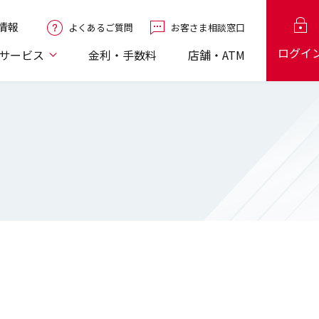
情報
よくあるご質問
お客さま相談窓口
ログイ
サービス
金利・手数料
店舗・ATM
工会議所会員
仲介業務
口座振替
口座振替
Q&A
ローン
保険
電子記録債権「でんさい」
個人型確定拠出年金
TKC神奈川会会員
個人向け国債
カードローン
EBサービス
EBサービス
ービス
け融資
ービス
税理士向け融資
（iDeCo）
ション
被害補償制度について
内