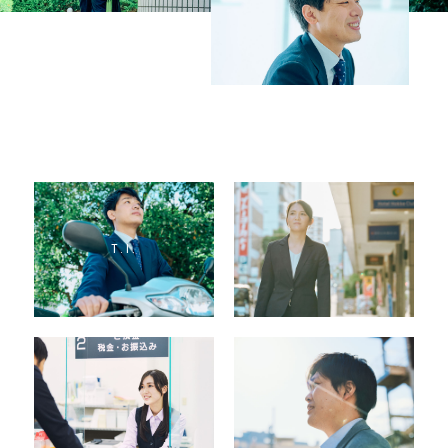
T
.
I
.