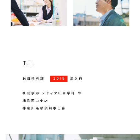
T
.
I
.
融資渉外
課
年入行
201
8
社会学部 メディア社会学科 卒
横浜西口支店
神奈川県横須賀市出身